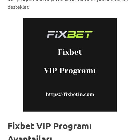
destekler.
Fixbet VIP Programı
Avantajları