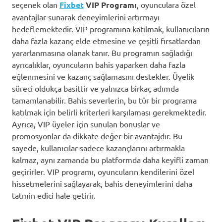
seçenek olan
Fixbet
VIP Programı
, oyunculara özel
avantajlar sunarak deneyimlerini artırmayı
hedeflemektedir. VIP programına katılmak, kullanıcıların
daha fazla kazanç elde etmesine ve çeşitli fırsatlardan
yararlanmasına olanak tanır. Bu programın sağladığı
ayrıcalıklar, oyuncuların bahis yaparken daha fazla
eğlenmesini ve kazanç sağlamasını destekler. Üyelik
süreci oldukça basittir ve yalnızca birkaç adımda
tamamlanabilir. Bahis severlerin, bu tür bir programa
katılmak için belirli kriterleri karşılaması gerekmektedir.
Ayrıca, VIP üyeler için sunulan bonuslar ve
promosyonlar da dikkate değer bir avantajdır. Bu
sayede, kullanıcılar sadece kazançlarını artırmakla
kalmaz, aynı zamanda bu platformda daha keyifli zaman
geçirirler. VIP programı, oyuncuların kendilerini özel
hissetmelerini sağlayarak, bahis deneyimlerini daha
tatmin edici hale getirir.