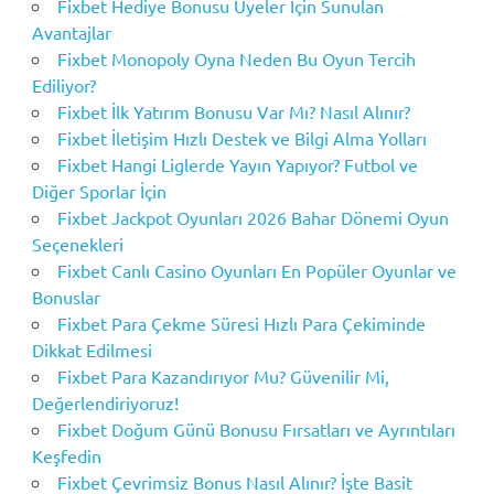
Fixbet Hediye Bonusu Üyeler İçin Sunulan
Avantajlar
Fixbet Monopoly Oyna Neden Bu Oyun Tercih
Ediliyor?
Fixbet İlk Yatırım Bonusu Var Mı? Nasıl Alınır?
Fixbet İletişim Hızlı Destek ve Bilgi Alma Yolları
Fixbet Hangi Liglerde Yayın Yapıyor? Futbol ve
Diğer Sporlar İçin
Fixbet Jackpot Oyunları 2026 Bahar Dönemi Oyun
Seçenekleri
Fixbet Canlı Casino Oyunları En Popüler Oyunlar ve
Bonuslar
Fixbet Para Çekme Süresi Hızlı Para Çekiminde
Dikkat Edilmesi
Fixbet Para Kazandırıyor Mu? Güvenilir Mi,
Değerlendiriyoruz!
Fixbet Doğum Günü Bonusu Fırsatları ve Ayrıntıları
Keşfedin
Fixbet Çevrimsiz Bonus Nasıl Alınır? İşte Basit