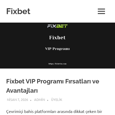
Skip
to
Fixbet
MENU
content
Fixbet VIP Programı Fırsatları ve
Avantajları
NISAN 7, 2026
ADMIN
ÜYELIK
Çevrimiçi bahis platformları arasında dikkat çeken bir