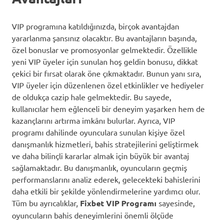
VIP programına katıldığınızda, birçok avantajdan
yararlanma şansınız olacaktır. Bu avantajların başında,
özel bonuslar ve promosyonlar gelmektedir. Özellikle
yeni VIP üyeler için sunulan hoş geldin bonusu, dikkat
çekici bir fırsat olarak öne çıkmaktadır. Bunun yanı sıra,
VIP üyeler için düzenlenen özel etkinlikler ve hediyeler
de oldukça cazip hale gelmektedir. Bu sayede,
kullanıcılar hem eğlenceli bir deneyim yaşarken hem de
kazançlarını artırma imkânı bulurlar. Ayrıca, VIP
programı dahilinde oyunculara sunulan kişiye özel
danışmanlık hizmetleri, bahis stratejilerini geliştirmek
ve daha bilinçli kararlar almak için büyük bir avantaj
sağlamaktadır. Bu danışmanlık, oyuncuların geçmiş
performanslarını analiz ederek, gelecekteki bahislerini
daha etkili bir şekilde yönlendirmelerine yardımcı olur.
Tüm bu ayrıcalıklar,
Fixbet VIP Programı
sayesinde,
oyuncuların bahis deneyimlerini önemli ölçüde