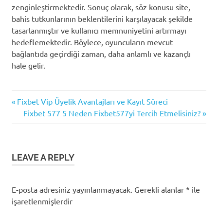
zenginleştirmektedir. Sonuç olarak, söz konusu site,
bahis tutkunlarının beklentilerini karşılayacak şekilde
tasarlanmıştır ve kullanıcı memnuniyetini artırmayı
hedeflemektedir. Böylece, oyuncuların mevcut
bağlantıda geçirdiği zaman, daha anlamlı ve kazançlı
hale gelir.
bahis
Previous
Yazı
Fixbet Vip Üyelik Avantajları ve Kayıt Süreci
sever
Post:
Next
Fixbet 577 5 Neden Fixbet577yi Tercih Etmelisiniz?
fırsatları
gezinmesi
Post:
Fixbet
avantajları
VIP
LEAVE A REPLY
bahis
programı
E-posta adresiniz yayınlanmayacak.
Gerekli alanlar
*
ile
işaretlenmişlerdir