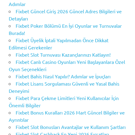
Adımlar
Fixbet Güncel Giriş 2026 Güncel Adres Bilgileri ve
Detayları
Fixbet Poker Bölümü En İyi Oyunlar ve Turnuvalar
Burada!
Fixbet Üyelik İptali Yapılmadan Önce Dikkat
Edilmesi Gerekenler
Fixbet Slot Turnuvası Kazançlarınızı Katlayın!
Fixbet Canlı Casino Oyunları Yeni Başlayanlara Özel
Oyun Seçenekleri
Fixbet Bahis Nasıl Yapılır? Adımlar ve İpuçları
Fixbet Lisans Sorgulaması Güvenli ve Yasal Bahis
Deneyimi
Fixbet Para Çekme Limitleri Yeni Kullanıcılar İçin
Önemli Bilgiler
Fixbet Bonus Kuralları 2026 Mart Güncel Bilgiler ve
Ayrıntılar
Fixbet Slot Bonusları Avantajlar ve Kullanım Şartları
Fixbet Slot Cashback En Yeni 2026 Fırsatları