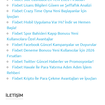
Fixbet Lisans Bilgileri Güven ve Şeffaflık Analizi
Fixbet Crazy Time Oyna Yeni Başlayanlar İçin
İpuçları
Fixbet Mobil Uygulama Var Mı? İndir ve Hemen
Başla!
Fixbet Spor Bahisleri Kayıp Bonusu Yeni
Kullanıcılara Özel Avantajlar
Fixbet Facebook Güncel Kampanyalar ve Duyurular
Fixbet Deneme Bonusu Yeni Kullanıcılar İçin 2026
Fırsatları
Fixbet Twitter Güncel Haberler ve Promosyonlar!
Fixbet Havale İle Para Yatırma Adım Adım İşlem
Rehberi
Fixbet Kripto İle Para Çekme Avantajları ve İpuçları
İLETIŞIM