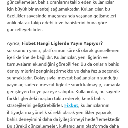
güncellemeler, bahis oranlarını takip eden kullanıcılar
için büyük bir avantaj sağlamaktadır. Kullanıcılar, bu
özellikler sayesinde maç sırasında yaşanan gelişmeleri
anlık olarak takip edebilir ve bahislerini buna göre
güncelleyebilirler.
Ayrıca,
Fixbet Hangi Liglerde Yayın Yapıyor?
sorusunun yanıtı, platformun sürekli olarak güncellenen
içeriklerine de bağlıdır. Kullanıcılar, yeni liglerin ve
turnuvaların eklendiğini görebilirler. Bu da onların bahis
deneyimlerini zenginleştirmekte ve daha fazla seçenek
sunmaktadır. Dolayısıyla, mevcut bağlantıların sunduğu
yayınlar, sadece mevcut liglerle sınırlı kalmayıp, zamanla
genişleyen bir yelpazeye sahiptir. Kullanıcılar, bu sayede
farklı liglerdeki maçları takip ederek, kendi bahis
stratejilerini geliştirebilirler.
Fixbet
, kullanıcılarının
ihtiyaçlarına yönelik sürekli olarak yenilikler yaparak,
bahis deneyimini daha da iyileştirmeyi hedeflemektedir.
Bu sürekli güncellemeler, kullanıcıların platformda daha