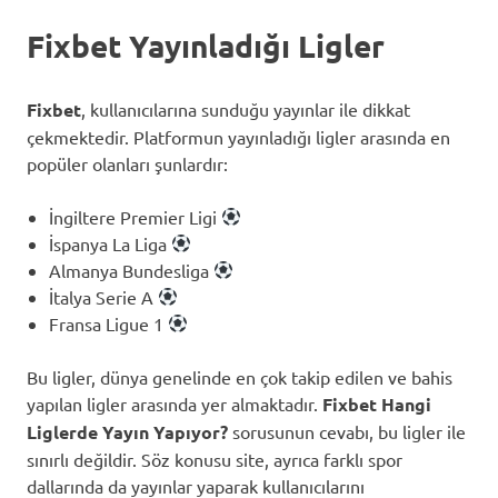
Fixbet Yayınladığı Ligler
Fixbet
, kullanıcılarına sunduğu yayınlar ile dikkat
çekmektedir. Platformun yayınladığı ligler arasında en
popüler olanları şunlardır:
İngiltere Premier Ligi
İspanya La Liga
Almanya Bundesliga
İtalya Serie A
Fransa Ligue 1
Bu ligler, dünya genelinde en çok takip edilen ve bahis
yapılan ligler arasında yer almaktadır.
Fixbet Hangi
Liglerde Yayın Yapıyor?
sorusunun cevabı, bu ligler ile
sınırlı değildir. Söz konusu site, ayrıca farklı spor
dallarında da yayınlar yaparak kullanıcılarını