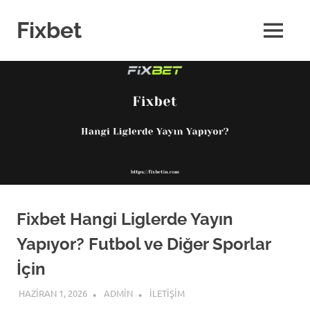
Skip
to
Fixbet
MENU
content
Fixbet Hangi Liglerde Yayın
Yapıyor? Futbol ve Diğer Sporlar
İçin
HAZIRAN 1, 2026
ADMIN
İLETIŞIM