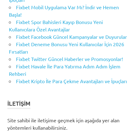
Fixbet Mobil Uygulama Var Mı? İndir ve Hemen
Başla!
Fixbet Spor Bahisleri Kayıp Bonusu Yeni
Kullanıcılara Özel Avantajlar
Fixbet Facebook Güncel Kampanyalar ve Duyurular
Fixbet Deneme Bonusu Yeni Kullanıcılar İçin 2026
Fırsatları
Fixbet Twitter Güncel Haberler ve Promosyonlar!
Fixbet Havale İle Para Yatırma Adım Adım İşlem
Rehberi
Fixbet Kripto İle Para Çekme Avantajları ve İpuçları
İLETIŞIM
Site sahibi ile iletişime geçmek için aşağıda yer alan
yöntemleri kullanabilirsiniz.