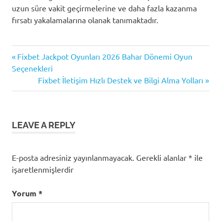
uzun süre vakit geçirmelerine ve daha fazla kazanma
fırsatı yakalamalarına olanak tanımaktadır.
Canlı
Previous
Yazı
Fixbet Jackpot Oyunları 2026 Bahar Dönemi Oyun
maç
Post:
Seçenekleri
yayınları
gezinmesi
Next
Fixbet İletişim Hızlı Destek ve Bilgi Alma Yolları
Fixbet
Post:
yayınları
Spor
Bahisleri
LEAVE A REPLY
E-posta adresiniz yayınlanmayacak.
Gerekli alanlar
*
ile
işaretlenmişlerdir
Yorum
*