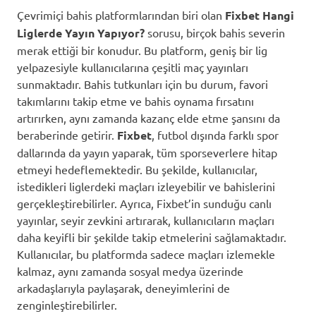
Çevrimiçi bahis platformlarından biri olan
Fixbet Hangi
Liglerde Yayın Yapıyor?
sorusu, birçok bahis severin
merak ettiği bir konudur. Bu platform, geniş bir lig
yelpazesiyle kullanıcılarına çeşitli maç yayınları
sunmaktadır. Bahis tutkunları için bu durum, favori
takımlarını takip etme ve bahis oynama fırsatını
artırırken, aynı zamanda kazanç elde etme şansını da
beraberinde getirir.
Fixbet
, futbol dışında farklı spor
dallarında da yayın yaparak, tüm sporseverlere hitap
etmeyi hedeflemektedir. Bu şekilde, kullanıcılar,
istedikleri liglerdeki maçları izleyebilir ve bahislerini
gerçekleştirebilirler. Ayrıca, Fixbet’in sunduğu canlı
yayınlar, seyir zevkini artırarak, kullanıcıların maçları
daha keyifli bir şekilde takip etmelerini sağlamaktadır.
Kullanıcılar, bu platformda sadece maçları izlemekle
kalmaz, aynı zamanda sosyal medya üzerinde
arkadaşlarıyla paylaşarak, deneyimlerini de
zenginleştirebilirler.