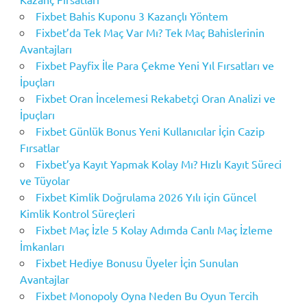
Fixbet Bahis Kuponu 3 Kazançlı Yöntem
Fixbet’da Tek Maç Var Mı? Tek Maç Bahislerinin
Avantajları
Fixbet Payfix İle Para Çekme Yeni Yıl Fırsatları ve
İpuçları
Fixbet Oran İncelemesi Rekabetçi Oran Analizi ve
İpuçları
Fixbet Günlük Bonus Yeni Kullanıcılar İçin Cazip
Fırsatlar
Fixbet’ya Kayıt Yapmak Kolay Mı? Hızlı Kayıt Süreci
ve Tüyolar
Fixbet Kimlik Doğrulama 2026 Yılı için Güncel
Kimlik Kontrol Süreçleri
Fixbet Maç İzle 5 Kolay Adımda Canlı Maç İzleme
İmkanları
Fixbet Hediye Bonusu Üyeler İçin Sunulan
Avantajlar
Fixbet Monopoly Oyna Neden Bu Oyun Tercih