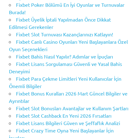
Fixbet Poker Bölümü En İyi Oyunlar ve Turnuvalar
Burada!
Fixbet Üyelik İptali Yapılmadan Önce Dikkat
Edilmesi Gerekenler
Fixbet Slot Turnuvası Kazançlarınızı Katlayın!
Fixbet Canlı Casino Oyunları Yeni Başlayanlara Özel
Oyun Seçenekleri
Fixbet Bahis Nasıl Yapılır? Adımlar ve İpuçları
Fixbet Lisans Sorgulaması Güvenli ve Yasal Bahis
Deneyimi
Fixbet Para Çekme Limitleri Yeni Kullanıcılar İçin
Önemli Bilgiler
Fixbet Bonus Kuralları 2026 Mart Güncel Bilgiler ve
Ayrıntılar
Fixbet Slot Bonusları Avantajlar ve Kullanım Şartları
Fixbet Slot Cashback En Yeni 2026 Fırsatları
Fixbet Lisans Bilgileri Güven ve Şeffaflık Analizi
Fixbet Crazy Time Oyna Yeni Başlayanlar İçin
İpuçları