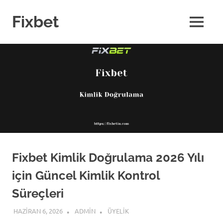
Skip
to
Fixbet
MENU
content
Fixbet Kimlik Doğrulama 2026 Yılı
için Güncel Kimlik Kontrol
Süreçleri
HAZIRAN 6, 2026
ADMIN
ÜYELIK