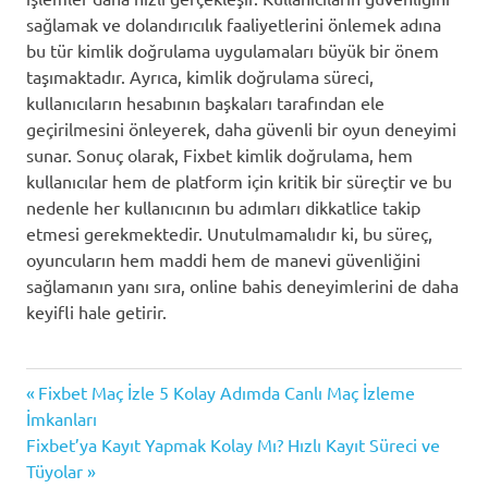
sağlamak ve dolandırıcılık faaliyetlerini önlemek adına
bu tür kimlik doğrulama uygulamaları büyük bir önem
taşımaktadır. Ayrıca, kimlik doğrulama süreci,
kullanıcıların hesabının başkaları tarafından ele
geçirilmesini önleyerek, daha güvenli bir oyun deneyimi
sunar. Sonuç olarak, Fixbet kimlik doğrulama, hem
kullanıcılar hem de platform için kritik bir süreçtir ve bu
nedenle her kullanıcının bu adımları dikkatlice takip
etmesi gerekmektedir. Unutulmamalıdır ki, bu süreç,
oyuncuların hem maddi hem de manevi güvenliğini
sağlamanın yanı sıra, online bahis deneyimlerini de daha
keyifli hale getirir.
Çevrimiçi
Previous
Yazı
Fixbet Maç İzle 5 Kolay Adımda Canlı Maç İzleme
Bahis
Post:
İmkanları
gezinmesi
Fixbet
Next
Fixbet’ya Kayıt Yapmak Kolay Mı? Hızlı Kayıt Süreci ve
güvenliği
Post:
Tüyolar