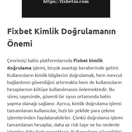
Fixbet Kimlik Doğrulamanın
Önemi
Çevrimiçi bahis platformlarında
Fixbet kimlik
doğrulama
işlemi, birçok avantajı beraberinde getirir.
Kullanıcıların kimlik bilgilerini doğrulamak, hem mevcut
bağlantının güvenliğini artırmakta hem de kullanıcıların
hesaplarının kötüye kullanılmasını önlemektedir. Bu
süreç sayesinde, güvenli bir oyun ortamında bahis
yapma olanağı sağlanır. Ayrıca, kimlik doğrulama işlemi
tamamlanan kullanıcılar, hızlı bir şekilde para çekme
işlemlerinden faydalanabilirler. Çünkü doğrulama işlemi
tamamlanan hesaplar, daha az risk taşır ve bu nedenle
işlemler daha hızlı gerçekleşir. Kullanıcıların güvenliğini