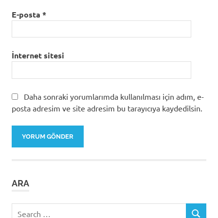
E-posta
*
İnternet sitesi
Daha sonraki yorumlarımda kullanılması için adım, e-
posta adresim ve site adresim bu tarayıcıya kaydedilsin.
ARA
Search
SEARCH