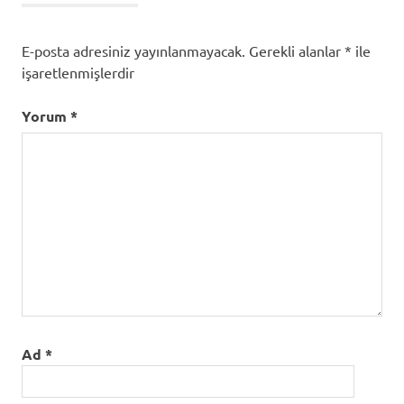
E-posta adresiniz yayınlanmayacak.
Gerekli alanlar
*
ile
işaretlenmişlerdir
Yorum
*
Ad
*