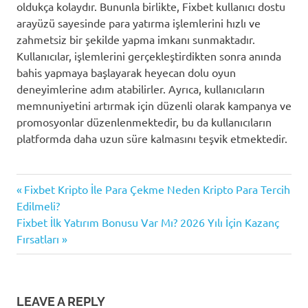
oldukça kolaydır. Bununla birlikte, Fixbet kullanıcı dostu
arayüzü sayesinde para yatırma işlemlerini hızlı ve
zahmetsiz bir şekilde yapma imkanı sunmaktadır.
Kullanıcılar, işlemlerini gerçekleştirdikten sonra anında
bahis yapmaya başlayarak heyecan dolu oyun
deneyimlerine adım atabilirler. Ayrıca, kullanıcıların
memnuniyetini artırmak için düzenli olarak kampanya ve
promosyonlar düzenlenmektedir, bu da kullanıcıların
platformda daha uzun süre kalmasını teşvik etmektedir.
Bahis
Previous
Yazı
Fixbet Kripto İle Para Çekme Neden Kripto Para Tercih
İşlemleri
Post:
Edilmeli?
gezinmesi
Fixbet
Next
Fixbet İlk Yatırım Bonusu Var Mı? 2026 Yılı İçin Kazanç
güvenliği
Post:
Fırsatları
Para
Yatırma
LEAVE A REPLY