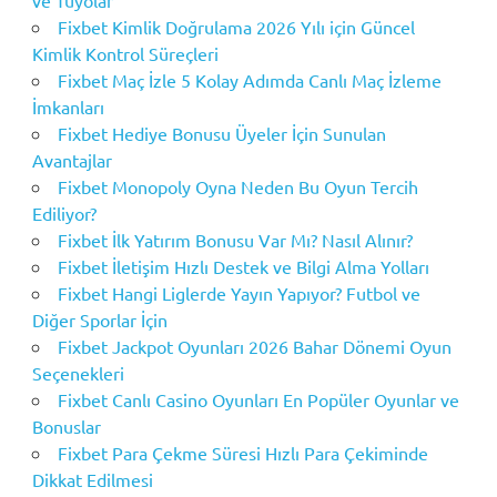
Fixbet Kimlik Doğrulama 2026 Yılı için Güncel
Kimlik Kontrol Süreçleri
Fixbet Maç İzle 5 Kolay Adımda Canlı Maç İzleme
İmkanları
Fixbet Hediye Bonusu Üyeler İçin Sunulan
Avantajlar
Fixbet Monopoly Oyna Neden Bu Oyun Tercih
Ediliyor?
Fixbet İlk Yatırım Bonusu Var Mı? Nasıl Alınır?
Fixbet İletişim Hızlı Destek ve Bilgi Alma Yolları
Fixbet Hangi Liglerde Yayın Yapıyor? Futbol ve
Diğer Sporlar İçin
Fixbet Jackpot Oyunları 2026 Bahar Dönemi Oyun
Seçenekleri
Fixbet Canlı Casino Oyunları En Popüler Oyunlar ve
Bonuslar
Fixbet Para Çekme Süresi Hızlı Para Çekiminde
Dikkat Edilmesi