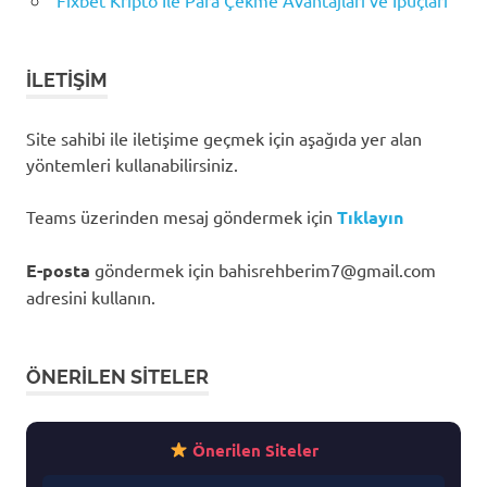
İLETIŞIM
Site sahibi ile iletişime geçmek için aşağıda yer alan
yöntemleri kullanabilirsiniz.
Teams üzerinden mesaj göndermek için
Tıklayın
E-posta
göndermek için
bahisrehberim7@gmail.com
adresini kullanın.
ÖNERILEN SITELER
Önerilen Siteler