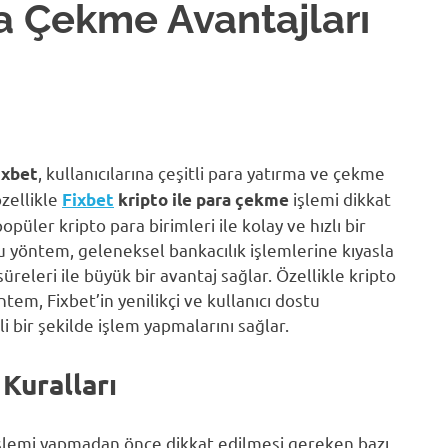
ra Çekme Avantajları
, kullanıcılarına çeşitli para yatırma ve çekme
ixbet
zellikle
işlemi dikkat
Fixbet
kripto ile para çekme
püler kripto para birimleri ile kolay ve hızlı bir
Bu yöntem, geleneksel bankacılık işlemlerine kıyasla
üreleri ile büyük bir avantaj sağlar. Özellikle kripto
öntem, Fixbet’in yenilikçi ve kullanıcı dostu
i bir şekilde işlem yapmalarını sağlar.
Kuralları
işlemi yapmadan önce dikkat edilmesi gereken bazı