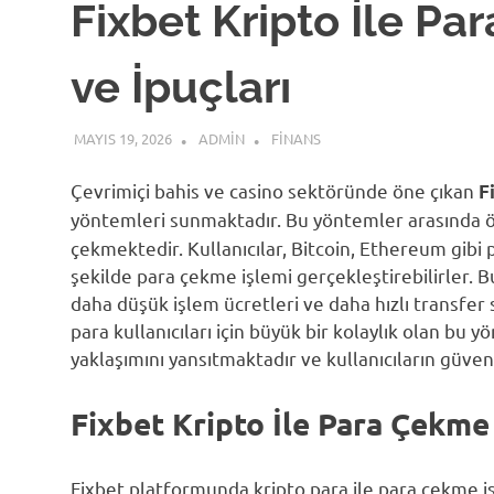
Fixbet Kripto İle Pa
ve İpuçları
MAYIS 19, 2026
ADMIN
FINANS
Çevrimiçi bahis ve casino sektöründe öne çıkan
F
yöntemleri sunmaktadır. Bu yöntemler arasında ö
çekmektedir. Kullanıcılar, Bitcoin, Ethereum gibi po
şekilde para çekme işlemi gerçekleştirebilirler. 
daha düşük işlem ücretleri ve daha hızlı transfer s
para kullanıcıları için büyük bir kolaylık olan bu y
yaklaşımını yansıtmaktadır ve kullanıcıların güvenl
Fixbet Kripto İle Para Çekme 
Fixbet platformunda kripto para ile para çekme 