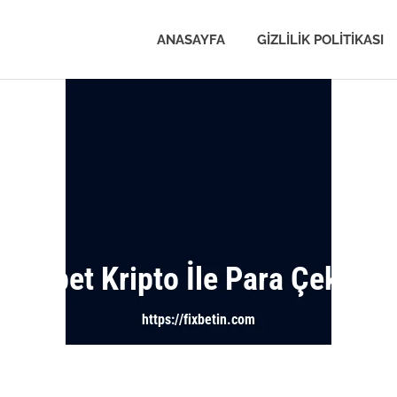
ANASAYFA
GIZLILIK POLITIKASI