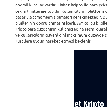
önemli kurallar vardır.
Fixbet kripto ile para çe
çekim limitlerine tabidir. Kullanıcıların, platfor
başarıyla tamamlamış olmaları gerekmektedir. Bu s
bilgilerinin doğrulanmasını içerir. Ayrıca, bu bilg
kripto para cüzdanının kullanıcı adına resmi olara
ve kullanıcıların güvenliğini maksimum düzeyde sa
kurallara uygun hareket etmesi beklenir.