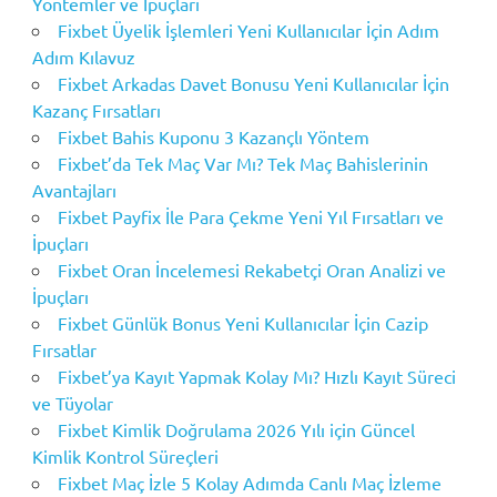
Yöntemler ve İpuçları
Fixbet Üyelik İşlemleri Yeni Kullanıcılar İçin Adım
Adım Kılavuz
Fixbet Arkadas Davet Bonusu Yeni Kullanıcılar İçin
Kazanç Fırsatları
Fixbet Bahis Kuponu 3 Kazançlı Yöntem
Fixbet’da Tek Maç Var Mı? Tek Maç Bahislerinin
Avantajları
Fixbet Payfix İle Para Çekme Yeni Yıl Fırsatları ve
İpuçları
Fixbet Oran İncelemesi Rekabetçi Oran Analizi ve
İpuçları
Fixbet Günlük Bonus Yeni Kullanıcılar İçin Cazip
Fırsatlar
Fixbet’ya Kayıt Yapmak Kolay Mı? Hızlı Kayıt Süreci
ve Tüyolar
Fixbet Kimlik Doğrulama 2026 Yılı için Güncel
Kimlik Kontrol Süreçleri
Fixbet Maç İzle 5 Kolay Adımda Canlı Maç İzleme