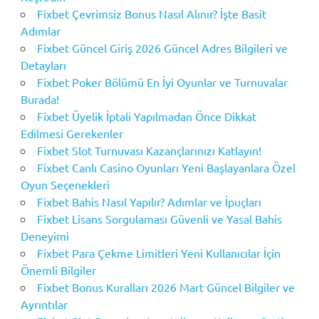
Fixbet Çevrimsiz Bonus Nasıl Alınır? İşte Basit
Adımlar
Fixbet Güncel Giriş 2026 Güncel Adres Bilgileri ve
Detayları
Fixbet Poker Bölümü En İyi Oyunlar ve Turnuvalar
Burada!
Fixbet Üyelik İptali Yapılmadan Önce Dikkat
Edilmesi Gerekenler
Fixbet Slot Turnuvası Kazançlarınızı Katlayın!
Fixbet Canlı Casino Oyunları Yeni Başlayanlara Özel
Oyun Seçenekleri
Fixbet Bahis Nasıl Yapılır? Adımlar ve İpuçları
Fixbet Lisans Sorgulaması Güvenli ve Yasal Bahis
Deneyimi
Fixbet Para Çekme Limitleri Yeni Kullanıcılar İçin
Önemli Bilgiler
Fixbet Bonus Kuralları 2026 Mart Güncel Bilgiler ve
Ayrıntılar