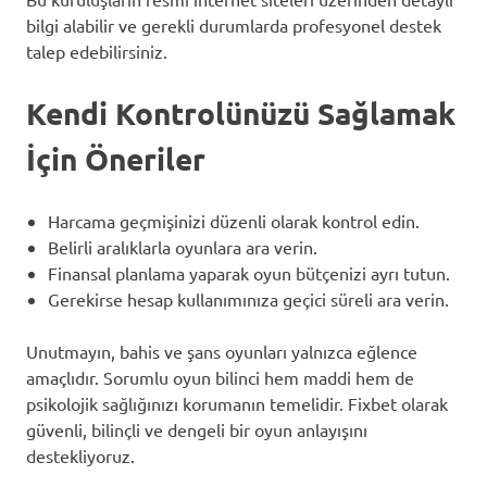
bilgi alabilir ve gerekli durumlarda profesyonel destek
talep edebilirsiniz.
Kendi Kontrolünüzü Sağlamak
İçin Öneriler
Harcama geçmişinizi düzenli olarak kontrol edin.
Belirli aralıklarla oyunlara ara verin.
Finansal planlama yaparak oyun bütçenizi ayrı tutun.
Gerekirse hesap kullanımınıza geçici süreli ara verin.
Unutmayın, bahis ve şans oyunları yalnızca eğlence
amaçlıdır. Sorumlu oyun bilinci hem maddi hem de
psikolojik sağlığınızı korumanın temelidir. Fixbet olarak
güvenli, bilinçli ve dengeli bir oyun anlayışını
destekliyoruz.