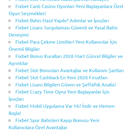
Fixbet Canlı Casino Oyunları Yeni Başlayanlara Özel
Oyun Seçenekleri
Fixbet Bahis Nasıl Yapılır? Adımlar ve İpuçları
Fixbet Lisans Sorgulaması Güvenli ve Yasal Bahis
Deneyimi
Fixbet Para Çekme Limitleri Yeni Kullanıcılar İçin
Önemli Bilgiler
Fixbet Bonus Kuralları 2026 Mart Güncel Bilgiler ve
Ayrıntılar
Fixbet Slot Bonusları Avantajlar ve Kullanım Şartları
Fixbet Slot Cashback En Yeni 2026 Fırsatları
Fixbet Lisans Bilgileri Güven ve Şeffaflık Analizi
Fixbet Crazy Time Oyna Yeni Başlayanlar İçin
İpuçları
Fixbet Mobil Uygulama Var Mı? İndir ve Hemen
Başla!
Fixbet Spor Bahisleri Kayıp Bonusu Yeni
Kullanıcılara Özel Avantajlar