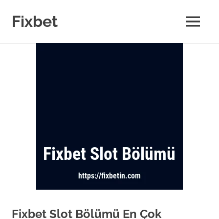
Skip
to
Fixbet
MENU
content
Fixbet Slot Bölümü En Çok