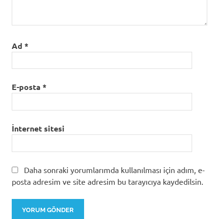
Ad
*
E-posta
*
İnternet sitesi
Daha sonraki yorumlarımda kullanılması için adım, e-
posta adresim ve site adresim bu tarayıcıya kaydedilsin.