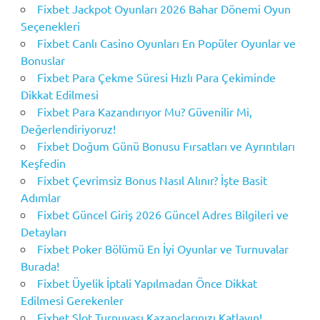
Fixbet Jackpot Oyunları 2026 Bahar Dönemi Oyun
Seçenekleri
Fixbet Canlı Casino Oyunları En Popüler Oyunlar ve
Bonuslar
Fixbet Para Çekme Süresi Hızlı Para Çekiminde
Dikkat Edilmesi
Fixbet Para Kazandırıyor Mu? Güvenilir Mi,
Değerlendiriyoruz!
Fixbet Doğum Günü Bonusu Fırsatları ve Ayrıntıları
Keşfedin
Fixbet Çevrimsiz Bonus Nasıl Alınır? İşte Basit
Adımlar
Fixbet Güncel Giriş 2026 Güncel Adres Bilgileri ve
Detayları
Fixbet Poker Bölümü En İyi Oyunlar ve Turnuvalar
Burada!
Fixbet Üyelik İptali Yapılmadan Önce Dikkat
Edilmesi Gerekenler
Fixbet Slot Turnuvası Kazançlarınızı Katlayın!