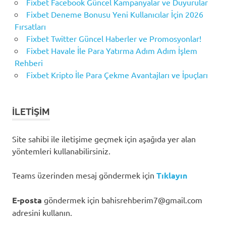
Fixbet Facebook Güncel Kampanyalar ve Duyurular
Fixbet Deneme Bonusu Yeni Kullanıcılar İçin 2026
Fırsatları
Fixbet Twitter Güncel Haberler ve Promosyonlar!
Fixbet Havale İle Para Yatırma Adım Adım İşlem
Rehberi
Fixbet Kripto İle Para Çekme Avantajları ve İpuçları
İLETIŞIM
Site sahibi ile iletişime geçmek için aşağıda yer alan
yöntemleri kullanabilirsiniz.
Teams üzerinden mesaj göndermek için
Tıklayın
E-posta
göndermek için
bahisrehberim7@gmail.com
adresini kullanın.