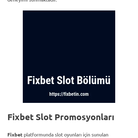
Fixbet Slot Promosyonları
Fixbet
platformunda slot oyunları için sunulan