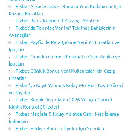
Fixbet Arkadas Davet Bonusu Yeni Kullanıcılar İçin
Kazanç Fırsatları
Fixbet Bahis Kuponu 3 Kazançlı Yöntem
Fixbet’da Tek Maç Var Mı? Tek Maç Bahislerinin
Avantajları
Fixbet Payfix İle Para Çekme Yeni Yıl Fırsatları ve
İpuçları
Fixbet Oran İncelemesi Rekabetçi Oran Analizi ve
İpuçları
Fixbet Günlük Bonus Yeni Kullanıcılar İçin Cazip
Fırsatlar
Fixbet’ya Kayıt Yapmak Kolay Mı? Hızlı Kayıt Süreci
ve Tüyolar
Fixbet Kimlik Doğrulama 2026 Yılı için Güncel
Kimlik Kontrol Süreçleri
Fixbet Maç İzle 5 Kolay Adımda Canlı Maç İzleme
İmkanları
Fixbet Hediye Bonusu Üyeler İçin Sunulan