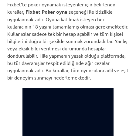
Fixbet’te poker oynamak isteyenler için belirlenen
kurallar,
Fixbet Poker oyna
seçeneği ile titizlikle
uygulanmaktadır. Oyuna katılmak isteyen her
kullanıcının 18 yaşını tamamlamış olması gerekmektedir.
Kullanıcılar sadece tek bir hesap açabilir ve tüm kişisel
bilgilerini doğru bir şekilde sunmak zorundadırlar. Yanlış
veya eksik bilgi verilmesi durumunda hesaplar
dondurulabilir. Hile yapmanın yasak olduğu platformda,
bu tür davranışlar tespit edildiğinde ağır cezalar
uygulanmaktadır. Bu kurallar, tüm oyunculara adil ve eşit
bir deneyim sunmayı hedeflemektedir.