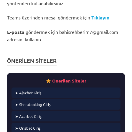
yöntemleri kullanabilirsiniz.
Teams üzerinden mesaj göndermek için
Tıklayın
E-posta
göndermek için
bahisrehberim7@gmail.com
adresini kullanın.
ÖNERILEN SITELER
Önerilen Siteler
➤ Ajaxbet Giriş
➤ Sheratonking Giriş
➤ Acarbet Giriş
➤ Orisbet Giriş