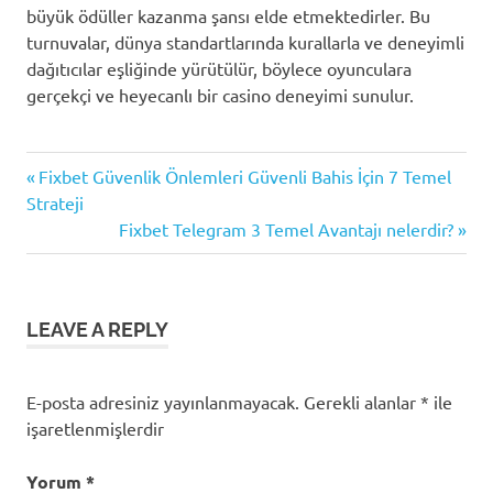
büyük ödüller kazanma şansı elde etmektedirler. Bu
turnuvalar, dünya standartlarında kurallarla ve deneyimli
dağıtıcılar eşliğinde yürütülür, böylece oyunculara
gerçekçi ve heyecanlı bir casino deneyimi sunulur.
Previous
Yazı
Fixbet Güvenlik Önlemleri Güvenli Bahis İçin 7 Temel
Post:
Strateji
gezinmesi
Next
Fixbet Telegram 3 Temel Avantajı nelerdir?
Post:
LEAVE A REPLY
E-posta adresiniz yayınlanmayacak.
Gerekli alanlar
*
ile
işaretlenmişlerdir
Yorum
*