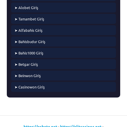
➤ Alobet Giriş
➤ Tamambet Giriş
➤ Alfabahis Giriş
➤ Bahisbudur Giriş
➤ Bahis1000 Giriş
➤ Betgar Giriş
➤ Beinwon Giriş
➤ Casinowon Giriş
https://esbete.net
-
https://elitcasinos.net
-