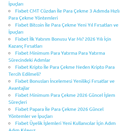
İpuçları
Fixbet CMT Cüzdan İle Para Çekme 3 Adımda Hızlı
Para Çekme Yöntemleri
Fixbet Bitcoin İle Para Çekme Yeni Yıl Fırsatları ve
İpuçları
Fixbet İlk Yatırım Bonusu Var Mı? 2026 Yılı İçin
Kazanç Fırsatları
Fixbet Minimum Para Yatırma Para Yatırma
Sürecindeki Adımlar
Fixbet Kripto İle Para Çekme Neden Kripto Para
Tercih Edilmeli?
Fixbet Bonusları İncelemesi Yenilikçi Fırsatlar ve
Avantajlar
Fixbet Minimum Para Çekme 2026 Güncel İşlem
Süreçleri
Fixbet Papara İle Para Çekme 2026 Güncel
Yöntemler ve İpuçları
Fixbet Üyelik İşlemleri Yeni Kullanıcılar İçin Adım
Adım Kılavuz