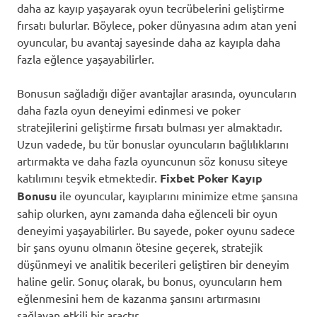
daha az kayıp yaşayarak oyun tecrübelerini geliştirme
fırsatı bulurlar. Böylece, poker dünyasına adım atan yeni
oyuncular, bu avantaj sayesinde daha az kayıpla daha
fazla eğlence yaşayabilirler.
Bonusun sağladığı diğer avantajlar arasında, oyuncuların
daha fazla oyun deneyimi edinmesi ve poker
stratejilerini geliştirme fırsatı bulması yer almaktadır.
Uzun vadede, bu tür bonuslar oyuncuların bağlılıklarını
artırmakta ve daha fazla oyuncunun söz konusu siteye
katılımını teşvik etmektedir.
Fixbet Poker Kayıp
Bonusu
ile oyuncular, kayıplarını minimize etme şansına
sahip olurken, aynı zamanda daha eğlenceli bir oyun
deneyimi yaşayabilirler. Bu sayede, poker oyunu sadece
bir şans oyunu olmanın ötesine geçerek, stratejik
düşünmeyi ve analitik becerileri geliştiren bir deneyim
haline gelir. Sonuç olarak, bu bonus, oyuncuların hem
eğlenmesini hem de kazanma şansını artırmasını
sağlayan etkili bir araçtır.