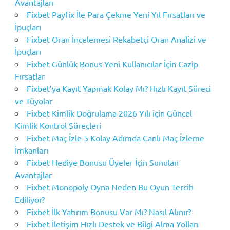
Avantajları
Fixbet Payfix İle Para Çekme Yeni Yıl Fırsatları ve
İpuçları
Fixbet Oran İncelemesi Rekabetçi Oran Analizi ve
İpuçları
Fixbet Günlük Bonus Yeni Kullanıcılar İçin Cazip
Fırsatlar
Fixbet’ya Kayıt Yapmak Kolay Mı? Hızlı Kayıt Süreci
ve Tüyolar
Fixbet Kimlik Doğrulama 2026 Yılı için Güncel
Kimlik Kontrol Süreçleri
Fixbet Maç İzle 5 Kolay Adımda Canlı Maç İzleme
İmkanları
Fixbet Hediye Bonusu Üyeler İçin Sunulan
Avantajlar
Fixbet Monopoly Oyna Neden Bu Oyun Tercih
Ediliyor?
Fixbet İlk Yatırım Bonusu Var Mı? Nasıl Alınır?
Fixbet İletişim Hızlı Destek ve Bilgi Alma Yolları