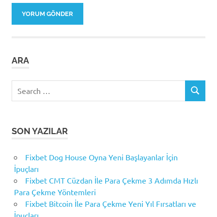
ARA
Search
SEARCH
for:
SON YAZILAR
Fixbet Dog House Oyna Yeni Başlayanlar İçin
İpuçları
Fixbet CMT Cüzdan İle Para Çekme 3 Adımda Hızlı
Para Çekme Yöntemleri
Fixbet Bitcoin İle Para Çekme Yeni Yıl Fırsatları ve
İpuçları