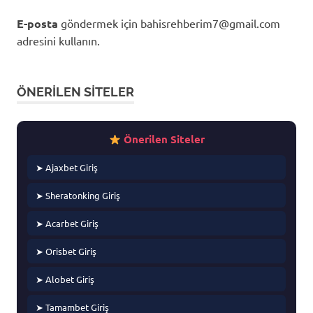
E-posta
göndermek için
bahisrehberim7@gmail.com
adresini kullanın.
ÖNERILEN SITELER
Önerilen Siteler
➤ Ajaxbet Giriş
➤ Sheratonking Giriş
➤ Acarbet Giriş
➤ Orisbet Giriş
➤ Alobet Giriş
➤ Tamambet Giriş