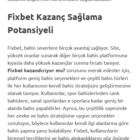
Fixbet Kazanç Sağlama
Potansiyeli
Fixbet, bahis severlere birçok avantaj sağlıyor. Site,
yüksek oranlar sunarak diğer birçok bahis platformuna
kıyasla daha yüksek kazançlar sunma fırsatı tanıyor.
Fixbet kazandırıyor mu?
sorusunu merak edenler için,
platform geniş bahis seçenekleri ve çeşitli bahis türleri
ile her kullanıcının kendi bahis stratejisini geliştirmesine
olanak tanıyor. Kullanıcılar, spor bahislerinden canlı
bahislere, sanal sporlardan e-sporlara kadar geniş bir
alanda bahis yapabilirler. Ayrıca, bu çeşitlilik sayesinde
her zevke ve bahis stratejisine uygun seçenekler
sunuluyor, böylece kullanıcılar kendi ilgi alanlarına göre
bahis yapma şansı bulabiliyor. Fixbet, kullanıcıların
bireysel tercihlerini ve bahis alışkanlıklarını göz önünde