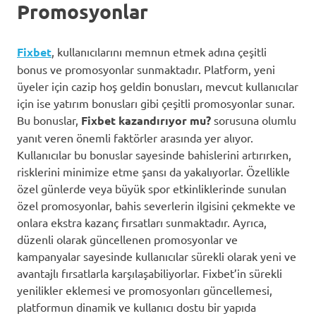
Promosyonlar
Fixbet
, kullanıcılarını memnun etmek adına çeşitli
bonus ve promosyonlar sunmaktadır. Platform, yeni
üyeler için cazip hoş geldin bonusları, mevcut kullanıcılar
için ise yatırım bonusları gibi çeşitli promosyonlar sunar.
Bu bonuslar,
Fixbet kazandırıyor mu?
sorusuna olumlu
yanıt veren önemli faktörler arasında yer alıyor.
Kullanıcılar bu bonuslar sayesinde bahislerini artırırken,
risklerini minimize etme şansı da yakalıyorlar. Özellikle
özel günlerde veya büyük spor etkinliklerinde sunulan
özel promosyonlar, bahis severlerin ilgisini çekmekte ve
onlara ekstra kazanç fırsatları sunmaktadır. Ayrıca,
düzenli olarak güncellenen promosyonlar ve
kampanyalar sayesinde kullanıcılar sürekli olarak yeni ve
avantajlı fırsatlarla karşılaşabiliyorlar. Fixbet’in sürekli
yenilikler eklemesi ve promosyonları güncellemesi,
platformun dinamik ve kullanıcı dostu bir yapıda