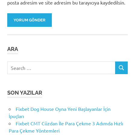
posta adresim ve site adresim bu tarayıcıya kaydedilsin.
ARA
Search
SEARCH
for:
SON YAZILAR
Fixbet Dog House Oyna Yeni Başlayanlar İçin
İpuçları
Fixbet CMT Cüzdan İle Para Çekme 3 Adımda Hızlı
Para Çekme Yöntemleri