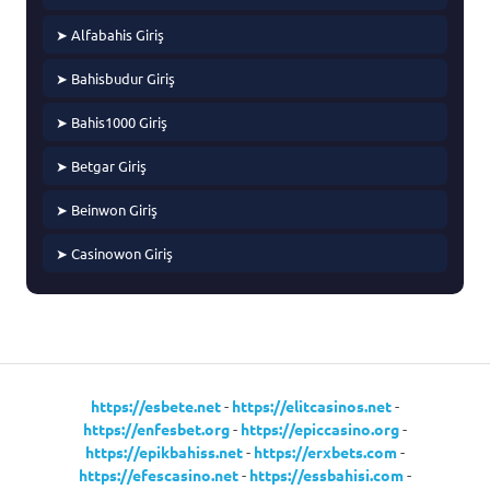
➤ Alfabahis Giriş
➤ Bahisbudur Giriş
➤ Bahis1000 Giriş
➤ Betgar Giriş
➤ Beinwon Giriş
➤ Casinowon Giriş
https://esbete.net
-
https://elitcasinos.net
-
https://enfesbet.org
-
https://epiccasino.org
-
https://epikbahiss.net
-
https://erxbets.com
-
https://efescasino.net
-
https://essbahisi.com
-