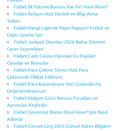
Fixbet İlk Yatırım Bonusu Var Mı? Nasıl Alınır?
Fixbet İletişim Hızlı Destek ve Bilgi Alma
Yolları
Fixbet Hangi Liglerde Yayın Yapıyor? Futbol ve
Diğer Sporlar İçin
Fixbet Jackpot Oyunları 2026 Bahar Dönemi
Oyun Seçenekleri
Fixbet Canlı Casino Oyunları En Popüler
Oyunlar ve Bonuslar
Fixbet Para Çekme Süresi Hızlı Para
Çekiminde Dikkat Edilmesi
Fixbet Para Kazandırıyor Mu? Güvenilir Mi,
Değerlendiriyoruz!
Fixbet Doğum Günü Bonusu Fırsatları ve
Ayrıntıları Keşfedin
Fixbet Çevrimsiz Bonus Nasıl Alınır? İşte Basit
Adımlar
Fixbet Güncel Giriş 2026 Güncel Adres Bilgileri