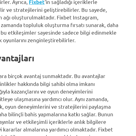
ler. Ayrıca,
‘in sağladığı içeriklerle
Fixbet
ir ve stratejilerini geliştirebilirler. Bu sayede,
im ağı oluşturulmaktadır. Fixbet Instagram,
nı zamanda topluluk oluşturma fırsatı sunarak, daha
, bu etkileşimler sayesinde sadece bilgi edinmekle
 oyunlarını zenginleştirebilirler.
antajları
ara birçok avantaj sunmaktadır. Bu avantajlar
nlikler hakkında bilgi sahibi olma imkanı
ğıyla kazançlarını ve oyun deneyimlerini
itleye ulaşmasına yardımcı olur. Aynı zamanda,
ak, oyun deneyimlerini ve stratejilerini paylaşma
daha bilinçli bahis yapmalarına katkı sağlar. Bunun
ayınlar ve etkileşimli içeriklerle anlık bilgilere
yi kararlar almalarına yardımcı olmaktadır. Fixbet