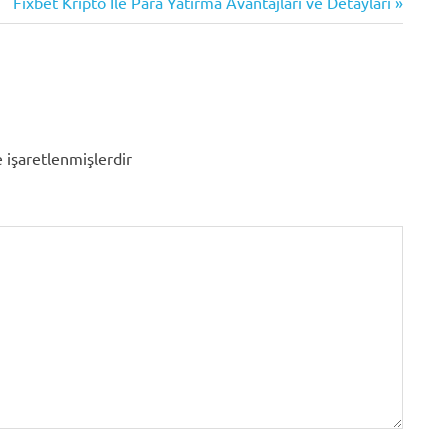
Next
Fixbet Kripto İle Para Yatırma Avantajları ve Detayları
Post:
e işaretlenmişlerdir