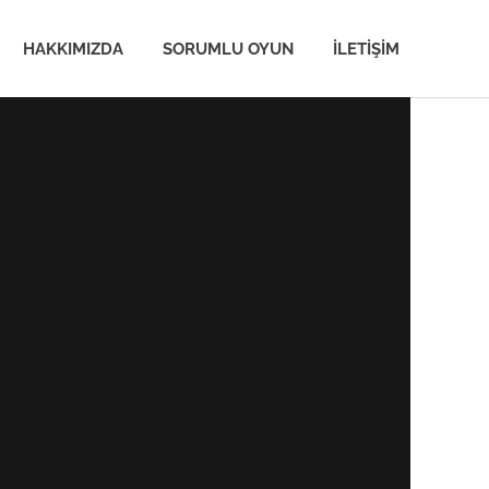
HAKKIMIZDA
SORUMLU OYUN
İLETIŞIM