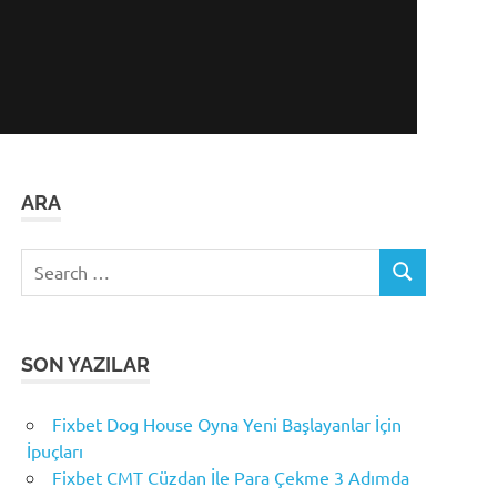
ARA
Search
SEARCH
for:
SON YAZILAR
Fixbet Dog House Oyna Yeni Başlayanlar İçin
İpuçları
Fixbet CMT Cüzdan İle Para Çekme 3 Adımda