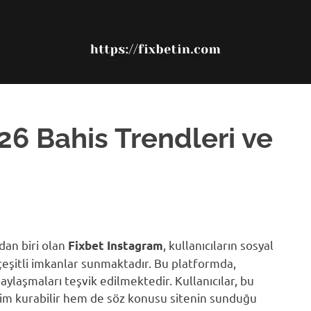
26 Bahis Trendleri ve
dan biri olan
, kullanıcıların sosyal
Fixbet Instagram
eşitli imkanlar sunmaktadır. Bu platformda,
aylaşmaları teşvik edilmektedir. Kullanıcılar, bu
işim kurabilir hem de söz konusu sitenin sunduğu