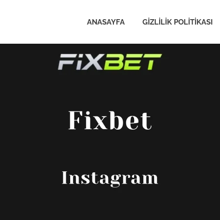
ANASAYFA
GIZLILIK POLITIKASI