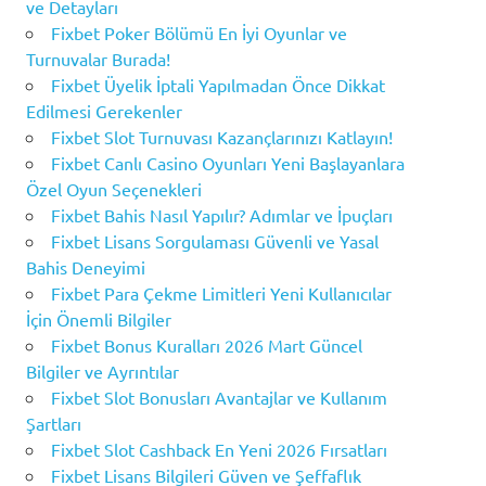
ve Detayları
Fixbet Poker Bölümü En İyi Oyunlar ve
Turnuvalar Burada!
Fixbet Üyelik İptali Yapılmadan Önce Dikkat
Edilmesi Gerekenler
Fixbet Slot Turnuvası Kazançlarınızı Katlayın!
Fixbet Canlı Casino Oyunları Yeni Başlayanlara
Özel Oyun Seçenekleri
Fixbet Bahis Nasıl Yapılır? Adımlar ve İpuçları
Fixbet Lisans Sorgulaması Güvenli ve Yasal
Bahis Deneyimi
Fixbet Para Çekme Limitleri Yeni Kullanıcılar
İçin Önemli Bilgiler
Fixbet Bonus Kuralları 2026 Mart Güncel
Bilgiler ve Ayrıntılar
Fixbet Slot Bonusları Avantajlar ve Kullanım
Şartları
Fixbet Slot Cashback En Yeni 2026 Fırsatları
Fixbet Lisans Bilgileri Güven ve Şeffaflık