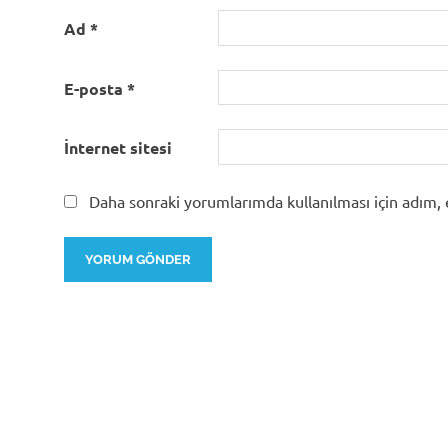
Ad
*
E-posta
*
İnternet sitesi
Daha sonraki yorumlarımda kullanılması için adım, 