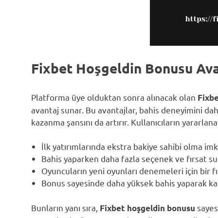
Fixbet Hoşgeldin Bonusu Ava
Platforma üye olduktan sonra alınacak olan
Fixb
avantaj sunar. Bu avantajlar, bahis deneyimini dah
kazanma şansını da artırır. Kullanıcıların yararlana
İlk yatırımlarında ekstra bakiye sahibi olma im
Bahis yaparken daha fazla seçenek ve fırsat s
Oyuncuların yeni oyunları denemeleri için bir f
Bonus sayesinde daha yüksek bahis yaparak kaz
Bunların yanı sıra,
sayesi
Fixbet hoşgeldin bonusu