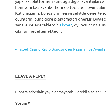
yaparak, platformun sunduğu diğer avantajlardan 
hem yeni başlayanlar hem de tecrübeli oyuncular i
Kullanıcıların, bonuslarını en iyi şekilde değerlendi
oyunlarını buna göre planlamaları önerilir. Böylec
şansı elde edeceklerdir.
, oyuncularına sun
Fixbet
çıkmayı hedeflemektedir.
Bahis
Previous
Yazı
Fixbet Casino Kayıp Bonusu Geri Kazanım ve Avantajl
Avantajları
Post:
gezinmesi
Fixbet
bonusu
Yeni
üyelik
LEAVE A REPLY
fırsatları
E-posta adresiniz yayınlanmayacak.
Gerekli alanlar
*
il
Yorum
*