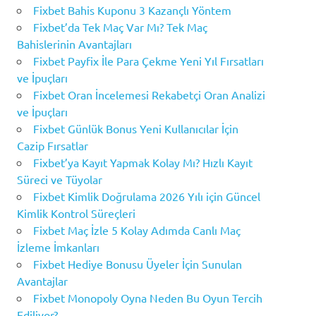
Fixbet Bahis Kuponu 3 Kazançlı Yöntem
Fixbet’da Tek Maç Var Mı? Tek Maç
Bahislerinin Avantajları
Fixbet Payfix İle Para Çekme Yeni Yıl Fırsatları
ve İpuçları
Fixbet Oran İncelemesi Rekabetçi Oran Analizi
ve İpuçları
Fixbet Günlük Bonus Yeni Kullanıcılar İçin
Cazip Fırsatlar
Fixbet’ya Kayıt Yapmak Kolay Mı? Hızlı Kayıt
Süreci ve Tüyolar
Fixbet Kimlik Doğrulama 2026 Yılı için Güncel
Kimlik Kontrol Süreçleri
Fixbet Maç İzle 5 Kolay Adımda Canlı Maç
İzleme İmkanları
Fixbet Hediye Bonusu Üyeler İçin Sunulan
Avantajlar
Fixbet Monopoly Oyna Neden Bu Oyun Tercih
Ediliyor?