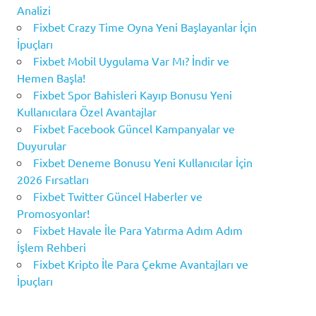
Analizi
Fixbet Crazy Time Oyna Yeni Başlayanlar İçin
İpuçları
Fixbet Mobil Uygulama Var Mı? İndir ve
Hemen Başla!
Fixbet Spor Bahisleri Kayıp Bonusu Yeni
Kullanıcılara Özel Avantajlar
Fixbet Facebook Güncel Kampanyalar ve
Duyurular
Fixbet Deneme Bonusu Yeni Kullanıcılar İçin
2026 Fırsatları
Fixbet Twitter Güncel Haberler ve
Promosyonlar!
Fixbet Havale İle Para Yatırma Adım Adım
İşlem Rehberi
Fixbet Kripto İle Para Çekme Avantajları ve
İpuçları