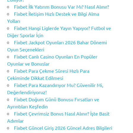
Fixbet İlk Yatırım Bonusu Var Mı? Nasıl Alınır?
Fixbet İletişim Hızlı Destek ve Bilgi Alma
Yolları
Fixbet Hangi Liglerde Yayın Yapıyor? Futbol ve
Diğer Sporlar İçin
Fixbet Jackpot Oyunları 2026 Bahar Dönemi
Oyun Seçenekleri
Fixbet Canlı Casino Oyunları En Popüler
Oyunlar ve Bonuslar
Fixbet Para Çekme Süresi Hızlı Para
Çekiminde Dikkat Edilmesi
Fixbet Para Kazandırıyor Mu? Güvenilir Mi,
Değerlendiriyoruz!
Fixbet Doğum Günü Bonusu Fırsatları ve
Ayrıntıları Keşfedin
Fixbet Çevrimsiz Bonus Nasıl Alınır? İşte Basit
Adımlar
Fixbet Güncel Giriş 2026 Güncel Adres Bilgileri