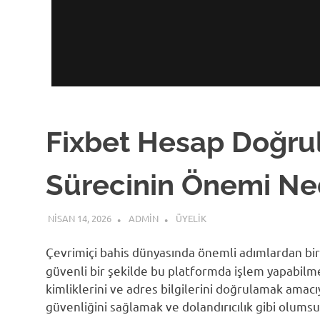
Fixbet Hesap Doğru
Sürecinin Önemi Ne
NISAN 14, 2026
ADMIN
ÜYELIK
Çevrimiçi bahis dünyasında önemli adımlardan bir
güvenli bir şekilde bu platformda işlem yapabilmel
kimliklerini ve adres bilgilerini doğrulamak amacıy
güvenliğini sağlamak ve dolandırıcılık gibi olum