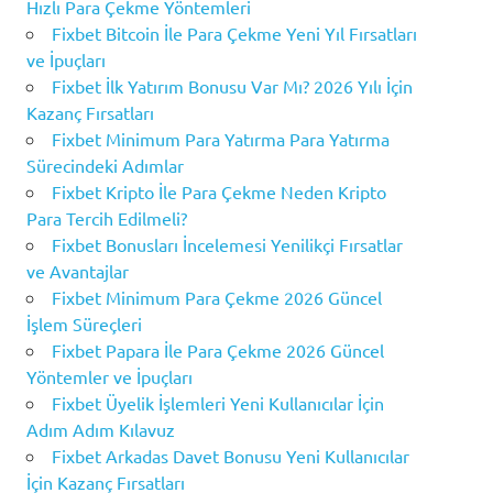
Hızlı Para Çekme Yöntemleri
Fixbet Bitcoin İle Para Çekme Yeni Yıl Fırsatları
ve İpuçları
Fixbet İlk Yatırım Bonusu Var Mı? 2026 Yılı İçin
Kazanç Fırsatları
Fixbet Minimum Para Yatırma Para Yatırma
Sürecindeki Adımlar
Fixbet Kripto İle Para Çekme Neden Kripto
Para Tercih Edilmeli?
Fixbet Bonusları İncelemesi Yenilikçi Fırsatlar
ve Avantajlar
Fixbet Minimum Para Çekme 2026 Güncel
İşlem Süreçleri
Fixbet Papara İle Para Çekme 2026 Güncel
Yöntemler ve İpuçları
Fixbet Üyelik İşlemleri Yeni Kullanıcılar İçin
Adım Adım Kılavuz
Fixbet Arkadas Davet Bonusu Yeni Kullanıcılar
İçin Kazanç Fırsatları