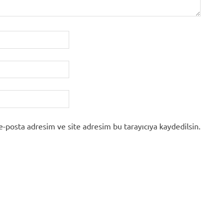
e-posta adresim ve site adresim bu tarayıcıya kaydedilsin.