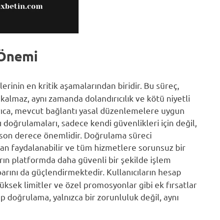
 Önemi
erinin en kritik aşamalarından biridir. Bu süreç,
 kalmaz, aynı zamanda dolandırıcılık ve kötü niyetli
yrıca, mevcut bağlantı yasal düzenlemelere uygun
nı doğrulamaları, sadece kendi güvenlikleri için değil,
 son derece önemlidir. Doğrulama süreci
dan faydalanabilir ve tüm hizmetlere sorunsuz bir
ların platformda daha güvenli bir şekilde işlem
tibarını da güçlendirmektedir. Kullanıcıların hesap
ksek limitler ve özel promosyonlar gibi ek fırsatlar
sap doğrulama, yalnızca bir zorunluluk değil, aynı