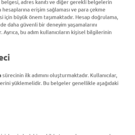
belgesi, adres kanıtı ve diğer gerekli belgelerin
ın hesaplarına erişim sağlaması ve para çekme
mesi için büyük önem taşımaktadır. Hesap doğrulama,
inde daha güvenli bir deneyim yaşamalarını
Ayrıca, bu adım kullanıcıların kişisel bilgilerinin
eci
sürecinin ilk adımını oluşturmaktadır. Kullanıcılar,
a
rini yüklemelidir. Bu belgeler genellikle aşağıdaki