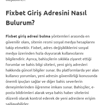
Fixbet Giriş Adresini Nasıl
Bulurum?
Fixbet giriş adresi bulma
yöntemleri arasında en
güvenilir olanı, sitenin resmi sosyal medya hesaplarını
takip etmektir. Fixbet, adres değişikliklerini sosyal
medya üzerinden hızla duyurarak kullanıcılarını
bilgilendirir. Ayrıca, bahisçilerin sıklıkla ziyaret ettiği
forumlar ve bahis bilgi siteleri, yeni giriş adresleri
hakkında güncel bilgiler sunar. Bu platformlarda yer alan
kullanıcı yorumları, yeni adresin güvenilirliği konusunda
önemli ipuçları sağlar ve diğer bahis severlerin
deneyimlerinden öğrenme imkanı sunar. Bahisçiler, e-
posta bildirimleri alarak veya bahis haber sitelerini
düzenli olarak kontrol ederek de yeni adreslere erişim
sağlayabilirler.