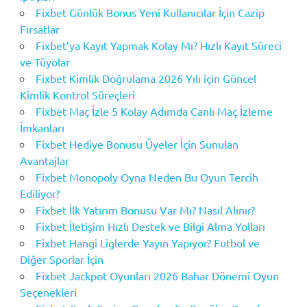
Fixbet Günlük Bonus Yeni Kullanıcılar İçin Cazip
Fırsatlar
Fixbet’ya Kayıt Yapmak Kolay Mı? Hızlı Kayıt Süreci
ve Tüyolar
Fixbet Kimlik Doğrulama 2026 Yılı için Güncel
Kimlik Kontrol Süreçleri
Fixbet Maç İzle 5 Kolay Adımda Canlı Maç İzleme
İmkanları
Fixbet Hediye Bonusu Üyeler İçin Sunulan
Avantajlar
Fixbet Monopoly Oyna Neden Bu Oyun Tercih
Ediliyor?
Fixbet İlk Yatırım Bonusu Var Mı? Nasıl Alınır?
Fixbet İletişim Hızlı Destek ve Bilgi Alma Yolları
Fixbet Hangi Liglerde Yayın Yapıyor? Futbol ve
Diğer Sporlar İçin
Fixbet Jackpot Oyunları 2026 Bahar Dönemi Oyun
Seçenekleri