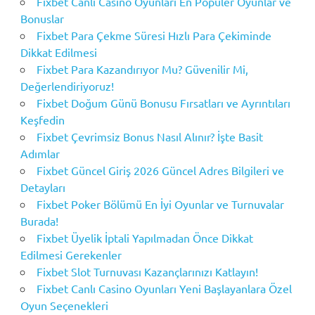
Fixbet Canlı Casino Oyunları En Popüler Oyunlar ve
Bonuslar
Fixbet Para Çekme Süresi Hızlı Para Çekiminde
Dikkat Edilmesi
Fixbet Para Kazandırıyor Mu? Güvenilir Mi,
Değerlendiriyoruz!
Fixbet Doğum Günü Bonusu Fırsatları ve Ayrıntıları
Keşfedin
Fixbet Çevrimsiz Bonus Nasıl Alınır? İşte Basit
Adımlar
Fixbet Güncel Giriş 2026 Güncel Adres Bilgileri ve
Detayları
Fixbet Poker Bölümü En İyi Oyunlar ve Turnuvalar
Burada!
Fixbet Üyelik İptali Yapılmadan Önce Dikkat
Edilmesi Gerekenler
Fixbet Slot Turnuvası Kazançlarınızı Katlayın!
Fixbet Canlı Casino Oyunları Yeni Başlayanlara Özel
Oyun Seçenekleri