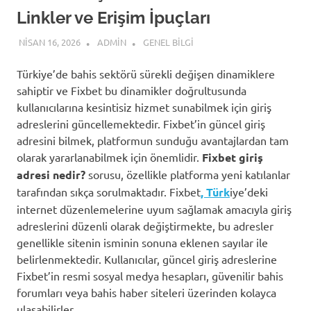
Linkler ve Erişim İpuçları
NISAN 16, 2026
ADMIN
GENEL BILGI
Türkiye’de bahis sektörü sürekli değişen dinamiklere
sahiptir ve Fixbet bu dinamikler doğrultusunda
kullanıcılarına kesintisiz hizmet sunabilmek için giriş
adreslerini güncellemektedir. Fixbet’in güncel giriş
adresini bilmek, platformun sunduğu avantajlardan tam
olarak yararlanabilmek için önemlidir.
Fixbet giriş
adresi nedir?
sorusu, özellikle platforma yeni katılanlar
tarafından sıkça sorulmaktadır. Fixbet
, Türk
iye’deki
internet düzenlemelerine uyum sağlamak amacıyla giriş
adreslerini düzenli olarak değiştirmekte, bu adresler
genellikle sitenin isminin sonuna eklenen sayılar ile
belirlenmektedir. Kullanıcılar, güncel giriş adreslerine
Fixbet’in resmi sosyal medya hesapları, güvenilir bahis
forumları veya bahis haber siteleri üzerinden kolayca
ulaşabilirler.