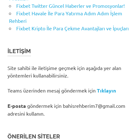
Fixbet Twitter Güncel Haberler ve Promosyonlar!
Fixbet Havale İle Para Yatırma Adım Adım İşlem
Rehberi
Fixbet Kripto İle Para Çekme Avantajları ve İpuçları
İLETIŞIM
Site sahibi ile iletişime geçmek için aşağıda yer alan
yöntemleri kullanabilirsiniz.
Teams üzerinden mesaj göndermek için
Tıklayın
E-posta
göndermek için
bahisrehberim7@gmail.com
adresini kullanın.
ÖNERILEN SITELER