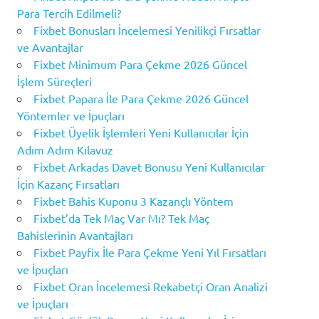
Para Tercih Edilmeli?
Fixbet Bonusları İncelemesi Yenilikçi Fırsatlar
ve Avantajlar
Fixbet Minimum Para Çekme 2026 Güncel
İşlem Süreçleri
Fixbet Papara İle Para Çekme 2026 Güncel
Yöntemler ve İpuçları
Fixbet Üyelik İşlemleri Yeni Kullanıcılar İçin
Adım Adım Kılavuz
Fixbet Arkadas Davet Bonusu Yeni Kullanıcılar
İçin Kazanç Fırsatları
Fixbet Bahis Kuponu 3 Kazançlı Yöntem
Fixbet’da Tek Maç Var Mı? Tek Maç
Bahislerinin Avantajları
Fixbet Payfix İle Para Çekme Yeni Yıl Fırsatları
ve İpuçları
Fixbet Oran İncelemesi Rekabetçi Oran Analizi
ve İpuçları