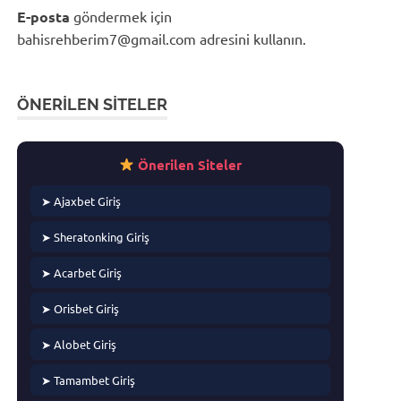
E-posta
göndermek için
bahisrehberim7@gmail.com
adresini kullanın.
ÖNERILEN SITELER
Önerilen Siteler
➤ Ajaxbet Giriş
➤ Sheratonking Giriş
➤ Acarbet Giriş
➤ Orisbet Giriş
➤ Alobet Giriş
➤ Tamambet Giriş