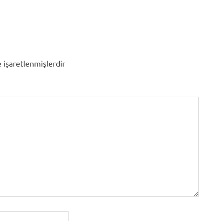
e işaretlenmişlerdir