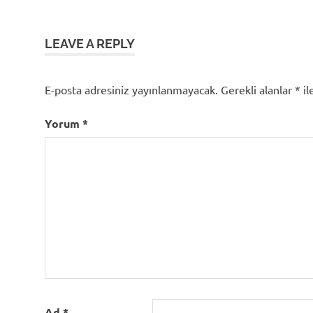
LEAVE A REPLY
E-posta adresiniz yayınlanmayacak.
Gerekli alanlar
*
il
Yorum
*
Ad
*