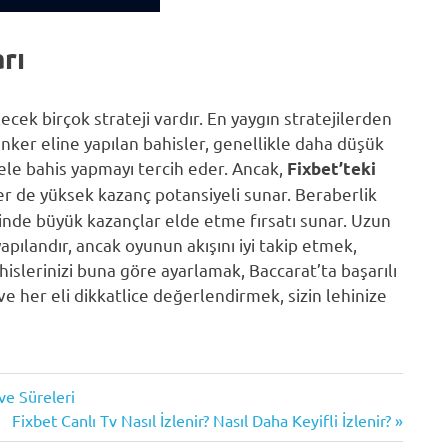
arı
cek birçok strateji vardır. En yaygın stratejilerden
Banker eline yapılan bahisler, genellikle daha düşük
 ele bahis yapmayı tercih eder. Ancak,
Fixbet’teki
er de yüksek kazanç potansiyeli sunar. Beraberlik
inde büyük kazançlar elde etme fırsatı sunar. Uzun
pılandır, ancak oyunun akışını iyi takip etmek,
islerinizi buna göre ayarlamak, Baccarat’ta başarılı
ve her eli dikkatlice değerlendirmek, sizin lehinize
e Süreleri
Next
Fixbet Canlı Tv Nasıl İzlenir? Nasıl Daha Keyifli İzlenir?
Post: