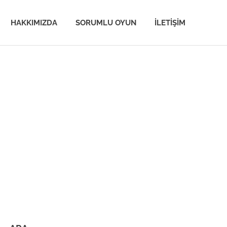
HAKKIMIZDA
SORUMLU OYUN
İLETIŞIM