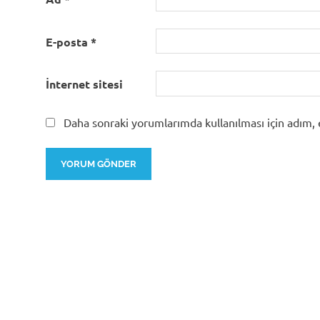
E-posta
*
İnternet sitesi
Daha sonraki yorumlarımda kullanılması için adım, 