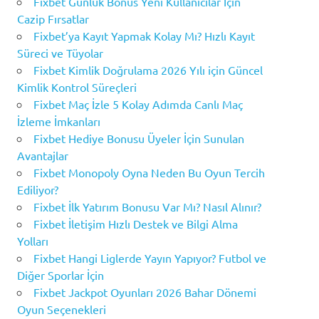
Fixbet Günlük Bonus Yeni Kullanıcılar İçin
Cazip Fırsatlar
Fixbet’ya Kayıt Yapmak Kolay Mı? Hızlı Kayıt
Süreci ve Tüyolar
Fixbet Kimlik Doğrulama 2026 Yılı için Güncel
Kimlik Kontrol Süreçleri
Fixbet Maç İzle 5 Kolay Adımda Canlı Maç
İzleme İmkanları
Fixbet Hediye Bonusu Üyeler İçin Sunulan
Avantajlar
Fixbet Monopoly Oyna Neden Bu Oyun Tercih
Ediliyor?
Fixbet İlk Yatırım Bonusu Var Mı? Nasıl Alınır?
Fixbet İletişim Hızlı Destek ve Bilgi Alma
Yolları
Fixbet Hangi Liglerde Yayın Yapıyor? Futbol ve
Diğer Sporlar İçin
Fixbet Jackpot Oyunları 2026 Bahar Dönemi
Oyun Seçenekleri