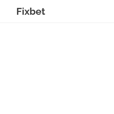
Skip
Fixbet
to
content