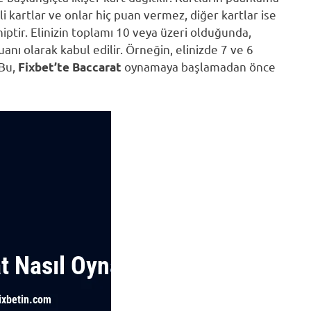
i kartlar ve onlar hiç puan vermez, diğer kartlar ise
ptir. Elinizin toplamı 10 veya üzeri olduğunda,
uanı olarak kabul edilir. Örneğin, elinizde 7 ve 6
 Bu,
oynamaya başlamadan önce
Fixbet’te Baccarat