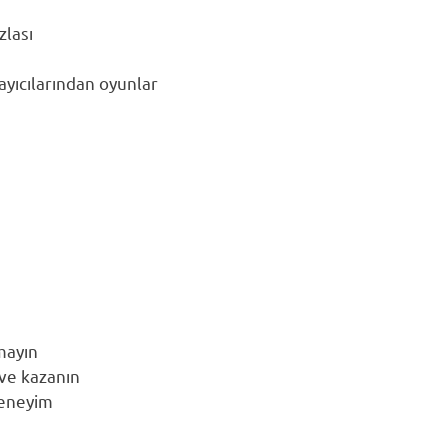
zlası
ayıcılarından oyunlar
mayın
 ve kazanın
deneyim