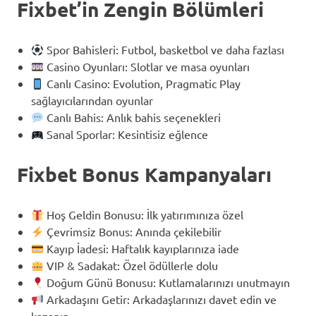
Fixbet’in Zengin Bölümleri
Spor Bahisleri: Futbol, basketbol ve daha fazlası
Casino Oyunları: Slotlar ve masa oyunları
Canlı Casino: Evolution, Pragmatic Play
sağlayıcılarından oyunlar
Canlı Bahis: Anlık bahis seçenekleri
Sanal Sporlar: Kesintisiz eğlence
Fixbet Bonus Kampanyaları
Hoş Geldin Bonusu: İlk yatırımınıza özel
Çevrimsiz Bonus: Anında çekilebilir
Kayıp İadesi: Haftalık kayıplarınıza iade
VIP & Sadakat: Özel ödüllerle dolu
Doğum Günü Bonusu: Kutlamalarınızı unutmayın
Arkadaşını Getir: Arkadaşlarınızı davet edin ve