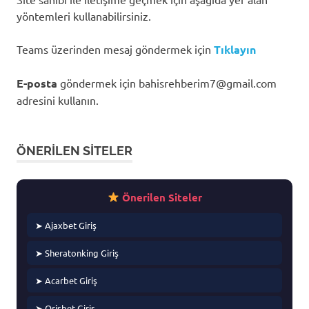
yöntemleri kullanabilirsiniz.
Teams üzerinden mesaj göndermek için
Tıklayın
E-posta
göndermek için
bahisrehberim7@gmail.com
adresini kullanın.
ÖNERILEN SITELER
Önerilen Siteler
➤ Ajaxbet Giriş
➤ Sheratonking Giriş
➤ Acarbet Giriş
➤ Orisbet Giriş