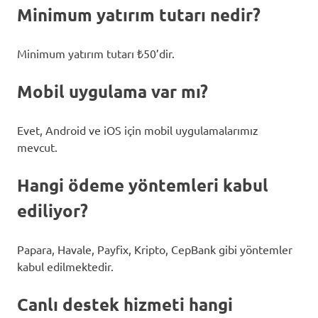
Minimum yatırım tutarı nedir?
Minimum yatırım tutarı ₺50’dir.
Mobil uygulama var mı?
Evet, Android ve iOS için mobil uygulamalarımız
mevcut.
Hangi ödeme yöntemleri kabul
ediliyor?
Papara, Havale, Payfix, Kripto, CepBank gibi yöntemler
kabul edilmektedir.
Canlı destek hizmeti hangi