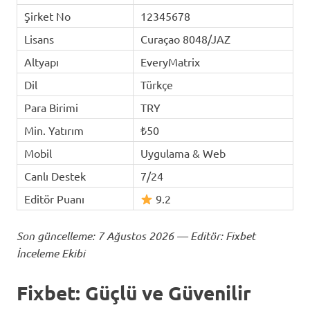
Şirket No
12345678
Lisans
Curaçao 8048/JAZ
Altyapı
EveryMatrix
Dil
Türkçe
Para Birimi
TRY
Min. Yatırım
₺50
Mobil
Uygulama & Web
Canlı Destek
7/24
Editör Puanı
9.2
Son güncelleme: 7 Ağustos 2026 — Editör: Fixbet
İnceleme Ekibi
Fixbet: Güçlü ve Güvenilir